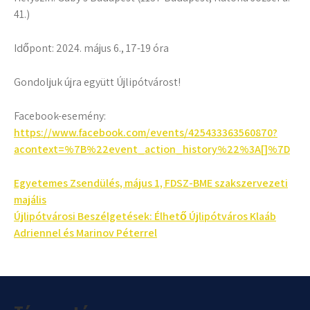
41.)
Időpont: 2024. május 6., 17-19 óra
Gondoljuk újra együtt Újlipótvárost!
Facebook-esemény:
https://www.facebook.com/events/425433363560870?
acontext=%7B%22event_action_history%22%3A[]%7D
Bejegyzés
Egyetemes Zsendülés, május 1, FDSZ-BME szakszervezeti
majális
navigáció
Újlipótvárosi Beszélgetések: Élhető Újlipótváros Klaáb
Adriennel és Marinov Péterrel