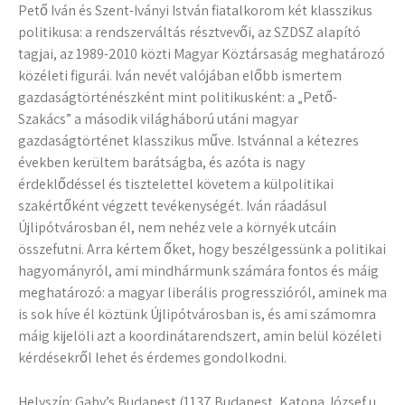
Pető Iván és Szent-Iványi István fiatalkorom két klasszikus
politikusa: a rendszerváltás résztvevői, az SZDSZ alapító
tagjai, az 1989-2010 közti Magyar Köztársaság meghatározó
közéleti figurái. Iván nevét valójában előbb ismertem
gazdaságtörténészként mint politikusként: a „Pető-
Szakács” a második világháború utáni magyar
gazdaságtörténet klasszikus műve. Istvánnal a kétezres
években kerültem barátságba, és azóta is nagy
érdeklődéssel és tisztelettel követem a külpolitikai
szakértőként végzett tevékenységét. Iván ráadásul
Újlipótvárosban él, nem nehéz vele a környék utcáin
összefutni. Arra kértem őket, hogy beszélgessünk a politikai
hagyományról, ami mindhármunk számára fontos és máig
meghatározó: a magyar liberális progresszióról, aminek ma
is sok híve él köztünk Újlipótvárosban is, és ami számomra
máig kijelöli azt a koordinátarendszert, amin belül közéleti
kérdésekről lehet és érdemes gondolkodni.
Helyszín: Gaby’s Budapest (1137 Budapest, Katona József u.