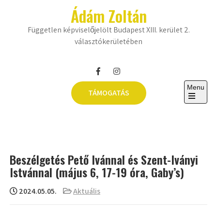
Skip
Ádám Zoltán
to
content
Független képviselőjelölt Budapest XIII. kerület 2.
választókerületében
Menu
TÁMOGATÁS
Open
the
main
menu
Beszélgetés Pető Ivánnal és Szent-Iványi
Istvánnal (május 6, 17-19 óra, Gaby’s)
2024.05.05.
Aktuális