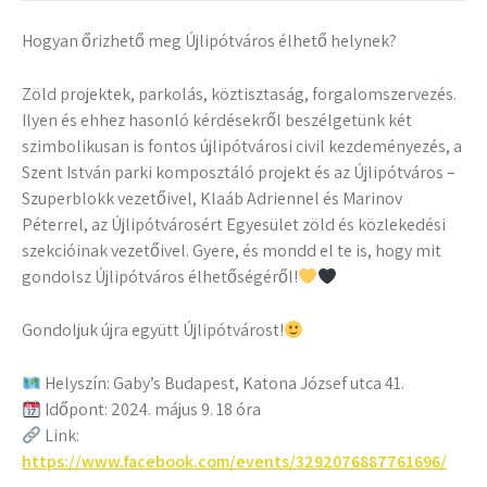
Hogyan őrizhető meg Újlipótváros élhető helynek?
Zöld projektek, parkolás, köztisztaság, forgalomszervezés.
Ilyen és ehhez hasonló kérdésekről beszélgetünk két
szimbolikusan is fontos újlipótvárosi civil kezdeményezés, a
Szent István parki komposztáló projekt és az Újlipótváros –
Szuperblokk vezetőivel, Klaáb Adriennel és Marinov
Péterrel, az Újlipótvárosért Egyesület zöld és közlekedési
szekcióinak vezetőivel. Gyere, és mondd el te is, hogy mit
gondolsz Újlipótváros élhetőségéről!
Gondoljuk újra együtt Újlipótvárost!
Helyszín: Gaby’s Budapest, Katona József utca 41.
Időpont: 2024. május 9. 18 óra
Link:
https://www.facebook.com/events/3292076887761696/