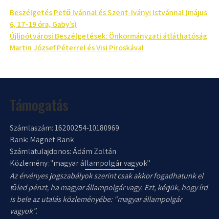
Bejegyzés
Beszélgetés Pető Ivánnal és Szent-Iványi Istvánnal (május
6, 17-19 óra, Gaby’s)
navigáció
Újlipótvárosi Beszélgetések: Önkormányzati átláthatóság
Martin József Péterrel és Visi Piroskával
Támogatás
Számlaszám: 16200254-10180969
Bank: Magnet Bank
Számlatulajdonos: Ádám Zoltán
Közlemény: "magyar állampolgár vagyok"
Az érvényes jogszabályok szerint csak akkor fogadhatunk el
tőled pénzt, ha magyar állampolgár vagy. Ezt, kérjük, hogy írd
is bele az utalás közleményébe: "magyar állampolgár
vagyok".