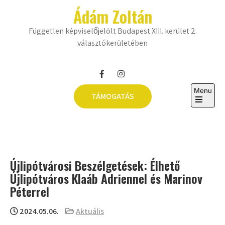
Skip
Ádám Zoltán
to
content
Független képviselőjelölt Budapest XIII. kerület 2.
választókerületében
Menu
TÁMOGATÁS
Open
the
main
menu
Újlipótvárosi Beszélgetések: Élhető
Újlipótváros Klaáb Adriennel és Marinov
Péterrel
2024.05.06.
Aktuális